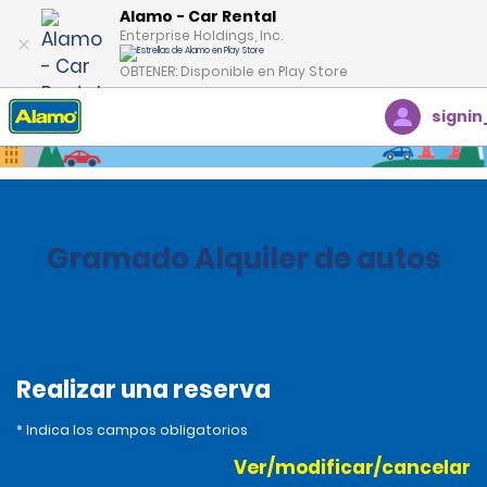
Alamo - Car Rental
Enterprise Holdings, Inc.
OBTENER: Disponible en Play Store
signin
Inicio
Oficinas
Brazil
Gramado Alquiler de autos
Realizar una reserva
* Indica los campos obligatorios
Ver/modificar/cancelar