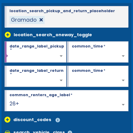
location_search_pickup_and_return_placeholder
Gramado
location_search_oneway_toggle
date_range_label_pickup
common_time
*
*
date_range_label_return
common_time
*
*
common_renters_age_label
*
26+
discount_codes
search_vehicle_class