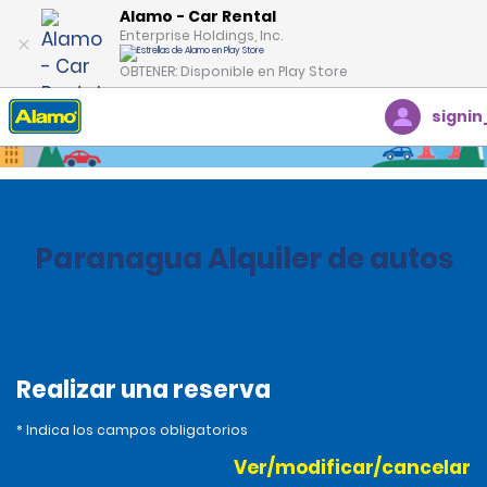
Alamo - Car Rental
Enterprise Holdings, Inc.
OBTENER: Disponible en Play Store
signin
Inicio
Oficinas
Brazil
Paranagua Alquiler de autos
Realizar una reserva
* Indica los campos obligatorios
Ver/modificar/cancelar