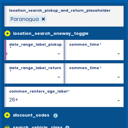
location_search_pickup_and_return_placeholder
Paranagua
location_search_oneway_toggle
date_range_label_pickup
common_time
*
*
date_range_label_return
common_time
*
*
common_renters_age_label
*
26+
discount_codes
search_vehicle_class