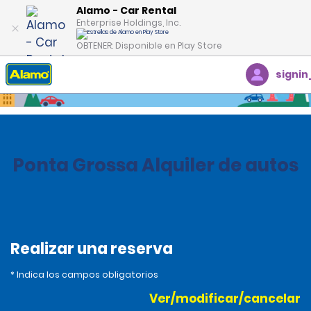
Alamo - Car Rental
Enterprise Holdings, Inc.
OBTENER: Disponible en Play Store
signin
Inicio
Oficinas
Brazil
Ponta Grossa Alquiler de autos
Realizar una reserva
* Indica los campos obligatorios
Ver/modificar/cancelar