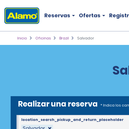
Reservas
Ofertas
Regist
Inicio
Oficinas
Brazil
Salvador
Sa
Realizar una reserva
* Indica los c
location_search_pickup_and_return_placeholder
Salvador