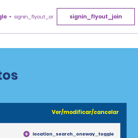
gle
signin_flyout_join
signin_flyout_or
tos
Ver/modificar/cancelar
location_search_oneway_toggle