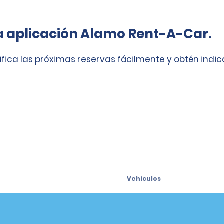
a aplicación Alamo Rent-A-Car.
ifica las próximas reservas fácilmente y obtén indi
Vehículos
Coches
e para recibir las ofertas
Vehículos utilitarios deport