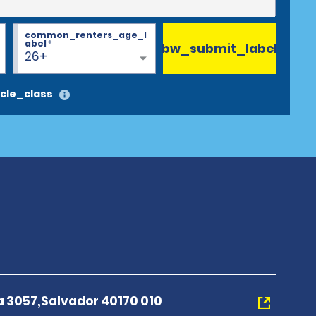
common_renters_age_l
abel
*
bw_submit_label
26+
cle_class
 3057,Salvador 40170 010