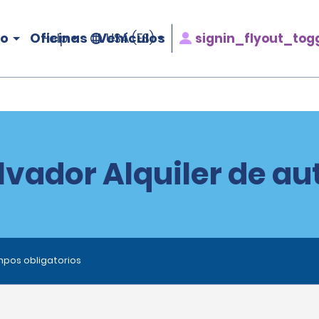
ro
Oficinas
Vehículos
signin_flyout_tog
Help
USA (ES)
lvador Alquiler de au
ampos obligatorios