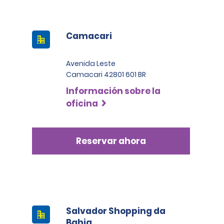
Camacari
Avenida Leste
Camacari 42801 601 BR
Información sobre la
oficina
Reservar ahora
Salvador Shopping da
Bahia