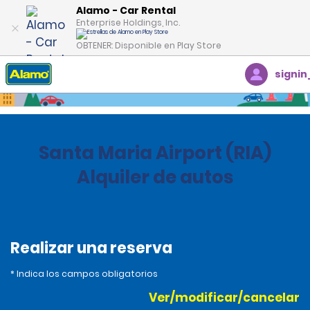
Alamo - Car Rental
Enterprise Holdings, Inc.
OBTENER: Disponible en Play Store
signin
Inicio
Oficinas
Brazil
Santa Maria Airport (RIA)
Alquiler de autos
Realizar una reserva
* Indica los campos obligatorios
Ver/modificar/cancelar