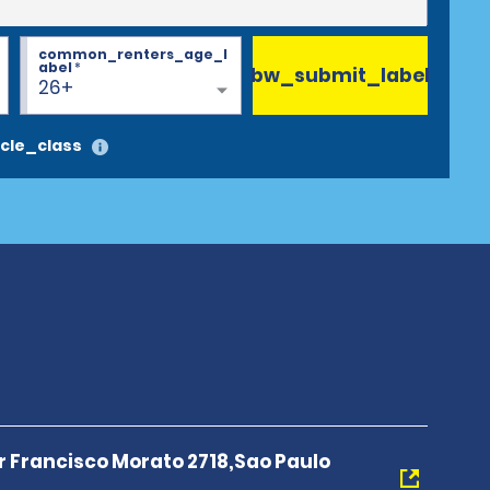
common_renters_age_l
abel
*
bw_submit_label
26+
cle_class
r Francisco Morato 2718,Sao Paulo