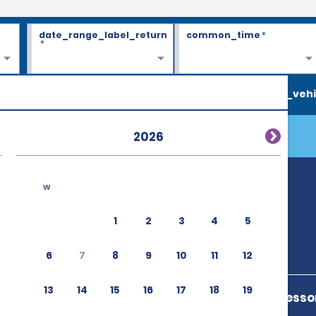
date_range_label_return
common_time
*
*
search_vehi
2026
w
1
2
3
4
5
6
7
8
9
10
11
12
13
14
15
16
17
18
19
Avenida Professo
05512 300