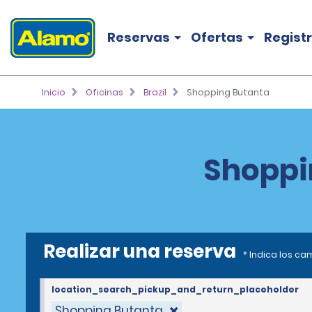
Reservas
Ofertas
Regist
Inicio
Oficinas
Brazil
Shopping Butanta
Shoppi
Realizar una reserva
* Indica los c
location_search_pickup_and_return_placeholder
Shopping Butanta