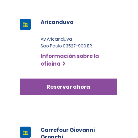
Aricanduva
Av Aricanduva
Sao Paulo 03527-900 BR
Información sobre la
oficina
Reservar ahora
Carrefour Giovanni
Gronchi