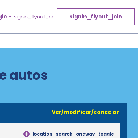
gle
signin_flyout_join
signin_flyout_or
e autos
Ver/modificar/cancelar
location_search_oneway_toggle