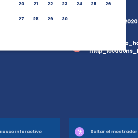
20
21
22
23
24
25
26
27
28
29
30
+55 08009792020
branch_page_ho
map_locations_
iosco interactivo
Saltar el mostrador