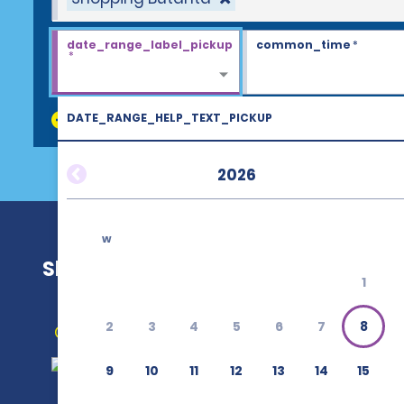
date_range_label_pickup
common_time
*
*
DATE_RANGE_HELP_TEXT_PICKUP
discount_codes
2026
w
Shopping Butanta
1
2
3
4
5
6
7
8
Obtener indicaciones
9
10
11
12
13
14
15