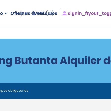
ro
Oficinas
Vehículos
signin_flyout_tog
Help
USA (ES)
ng Butanta Alquiler d
ampos obligatorios