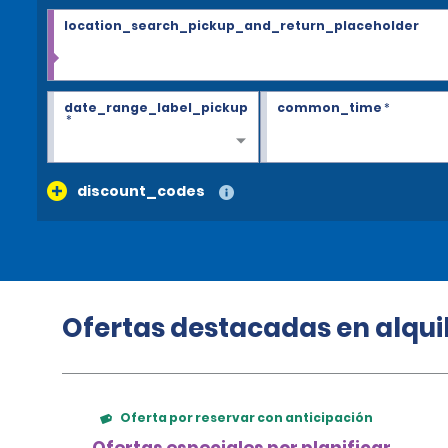
location_search_pickup_and_return_placeholder
date_range_label_pickup
common_time
*
*
discount_codes
Ofertas destacadas en alqui
Oferta por reservar con anticipación
Ofertas especiales por planificar