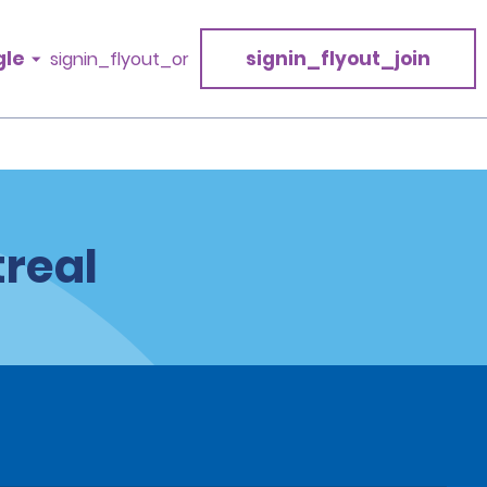
gle
signin_flyout_join
signin_flyout_or
treal