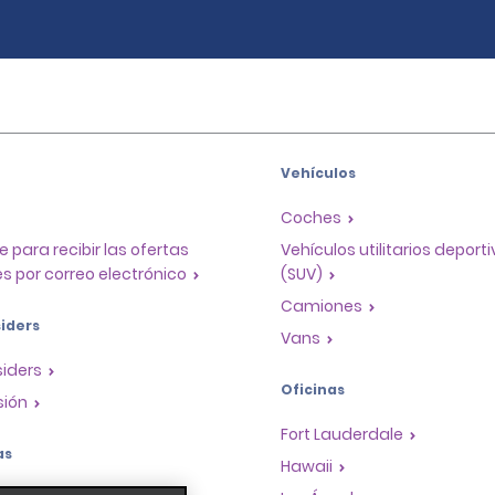
Vehículos
Coches
e para recibir las ofertas
Vehículos utilitarios deport
s por correo electrónico
(SUV)
Camiones
iders
Vans
siders
Oficinas
sión
Fort Lauderdale
as
Hawaii