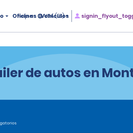
ro
Oficinas
Vehículos
signin_flyout_tog
Help
USA (ES)
iler de autos en Mon
igatorios