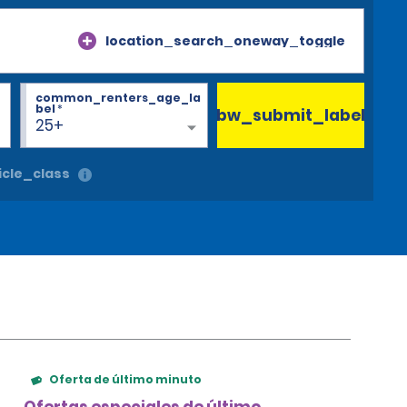
location_search_oneway_toggle
common_renters_age_la
bel
*
bw_submit_label
25+
cle_class
Oferta de último minuto
Ofertas especiales de último