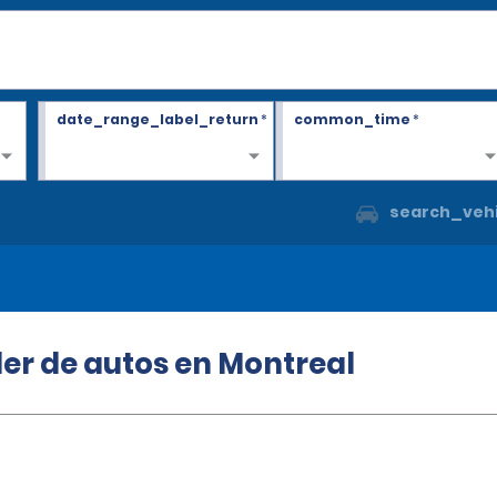
date_range_label_return
*
common_time
*
search_vehi
ler de autos en Montreal