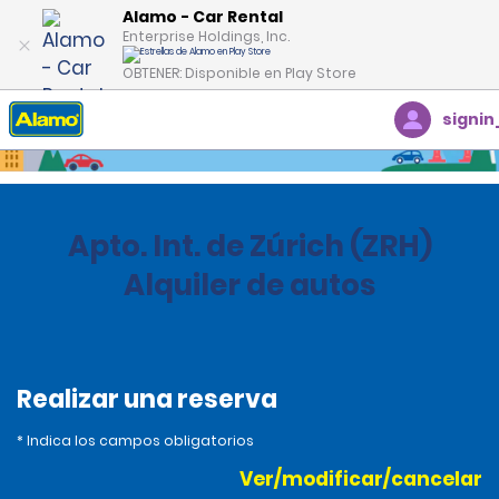
Alamo - Car Rental
Enterprise Holdings, Inc.
OBTENER: Disponible en Play Store
signin
Inicio
Oficinas
Switzerland
Apto. Int. de Zúrich (ZRH)
Alquiler de autos
Realizar una reserva
* Indica los campos obligatorios
Ver/modificar/cancelar