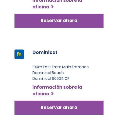
Información sobre la
lujo, camionetas pickup, vanes o camiones
oficina
comerciales, los arrendatarios deben presentar al
menos dos tarjetas de crédito a su nombre. Una de
Reservar ahora
estas debe ser una Visa, MasterCard o American
Express de categoría Black o Infinite.
Dominical
100m East From Main Entrance
Dominical Beach
Dominical 60504 CR
Información sobre la
oficina
Reservar ahora