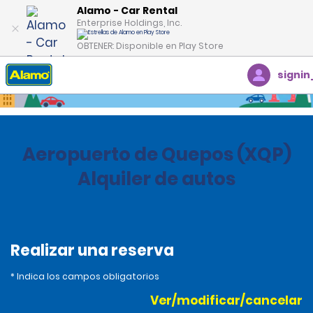
Alamo - Car Rental
Enterprise Holdings, Inc.
OBTENER: Disponible en Play Store
signin
Inicio
Oficinas
Costa Rica
Aeropuerto de Quepos (XQP)
Alquiler de autos
Realizar una reserva
* Indica los campos obligatorios
Ver/modificar/cancelar