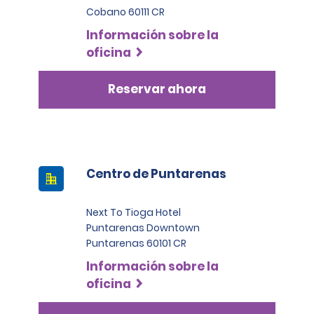
Cobano 60111 CR
Además, para alquilar un SUV estándar o de categoría
superior, incluidos SUV grandes, SUV premium, SUV de
Información sobre la
lujo, camionetas pickup, vanes o camiones
oficina
comerciales, los arrendatarios deben presentar al
menos dos tarjetas de crédito a su nombre. Una de
Reservar ahora
estas debe ser una Visa, MasterCard o American
Express de categoría Black o Infinite.
Centro de Puntarenas
Next To Tioga Hotel
Puntarenas Downtown
Puntarenas 60101 CR
Información sobre la
oficina