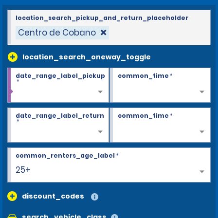
location_search_pickup_and_return_placeholder
Centro de Cobano
location_search_oneway_toggle
date_range_label_pickup
common_time
*
*
date_range_label_return
common_time
*
*
common_renters_age_label
*
25+
discount_codes
search_vehicle_class