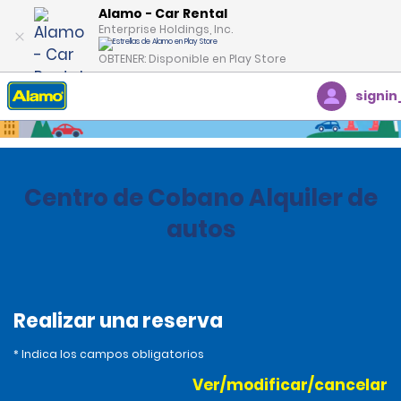
Alamo - Car Rental
Enterprise Holdings, Inc.
OBTENER: Disponible en Play Store
signin
Inicio
Oficinas
Costa Rica
Centro de Cobano Alquiler de
autos
Realizar una reserva
* Indica los campos obligatorios
Ver/modificar/cancelar