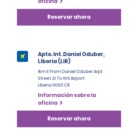
oficina
comerciales, los arrendatarios deben presentar al
menos dos tarjetas de crédito a su nombre. Una de
Reservar ahora
estas debe ser una Visa, MasterCard o American
Express de categoría Black o Infinite.
Apto. Int. Daniel Oduber,
Liberia (LIR)
1km E From Daniel Oduber Arpt
Street 21 To Itnl Airport
Liberia 50101 CR
Información sobre la
oficina
Reservar ahora