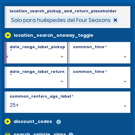
location_search_pickup_and_return_placeholder
Solo para huéspedes del Four Seasons
location_search_oneway_toggle
date_range_label_pickup
common_time
*
*
date_range_label_return
common_time
*
*
common_renters_age_label
*
25+
discount_codes
search_vehicle_class