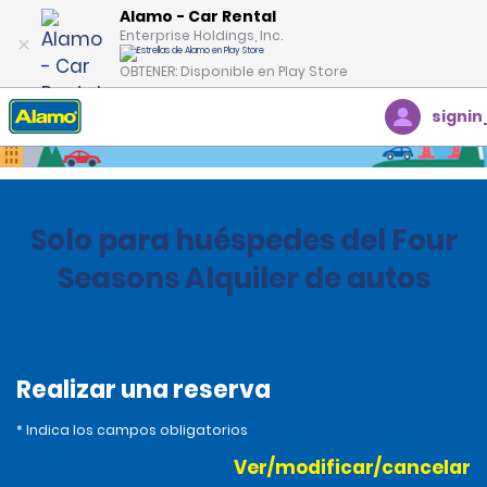
Alamo - Car Rental
Enterprise Holdings, Inc.
OBTENER: Disponible en Play Store
signin
Inicio
Oficinas
Costa Rica
Solo para huéspedes del Four
Seasons Alquiler de autos
Realizar una reserva
* Indica los campos obligatorios
Ver/modificar/cancelar