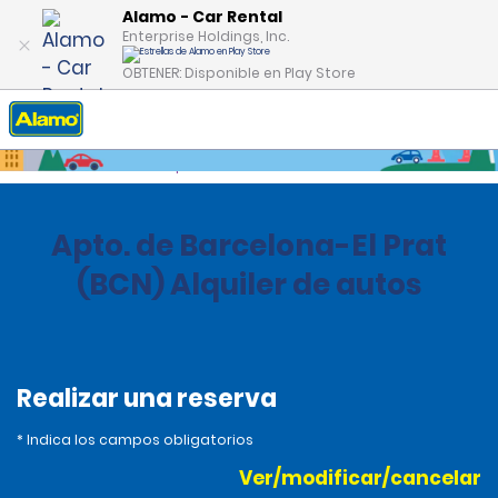
Alamo - Car Rental
Enterprise Holdings, Inc.
OBTENER: Disponible en Play Store
Inicio
Oficinas
Spain
Apto. de Barcelona-El Prat
(BCN) Alquiler de autos
Realizar una reserva
* Indica los campos obligatorios
Ver/modificar/cancelar