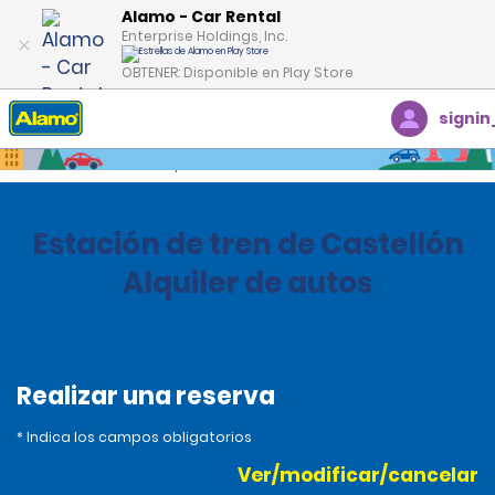
Alamo - Car Rental
Enterprise Holdings, Inc.
OBTENER: Disponible en Play Store
signin
Inicio
Oficinas
Spain
Estación de tren de Castellón
Alquiler de autos
Realizar una reserva
* Indica los campos obligatorios
Ver/modificar/cancelar