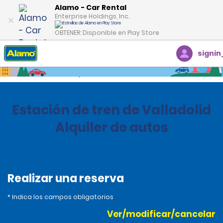
Alamo - Car Rental
Enterprise Holdings, Inc.
OBTENER: Disponible en Play Store
signin
Inicio
Oficinas
Spain
Estación de tren de Valladolid
Alquiler de autos
Realizar una reserva
* Indica los campos obligatorios
Ver/modificar/cancelar