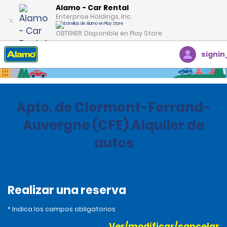
Alamo - Car Rental
Enterprise Holdings, Inc.
OBTENER: Disponible en Play Store
signin
Inicio
Oficinas
France
Apto. de Clermont-Ferrand-
Auvergne (CFE) Alquiler de
autos
Realizar una reserva
* Indica los campos obligatorios
Ver/modificar/cancelar