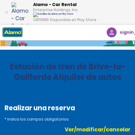
Alamo - Car Rental
Enterprise Holdings, Inc.
OBTENER: Disponible en Play Store
signin
Inicio
Oficinas
France
Estación de tren de Brive-la-
Gaillarde Alquiler de autos
Realizar una reserva
* Indica los campos obligatorios
Ver/modificar/cancelar