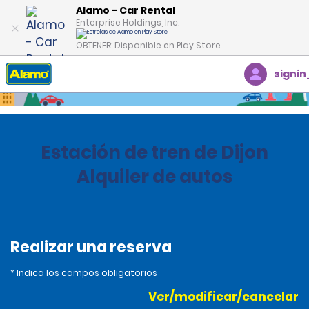
Alamo - Car Rental
Enterprise Holdings, Inc.
OBTENER: Disponible en Play Store
signin
Inicio
Oficinas
France
Estación de tren de Dijon
Alquiler de autos
Realizar una reserva
* Indica los campos obligatorios
Ver/modificar/cancelar