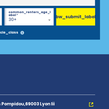
common_renters_age_l
abel
*
bw_submit_label
30+
cle_class
 Pompidou,69003 Lyon Iii