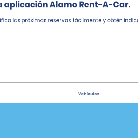
a aplicación Alamo Rent-A-Car.
ifica las próximas reservas fácilmente y obtén indi
Vehículos
Coches
e para recibir las ofertas
Vehículos utilitarios deport
s por correo electrónico
(SUV)
Camiones
iders