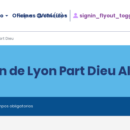
ro
Oficinas
Vehículos
signin_flyout_tog
Help
USA (ES)
art Dieu
n de Lyon Part Dieu A
ampos obligatorios