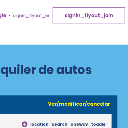
gle
signin_flyout_join
signin_flyout_or
lquiler de autos
Ver/modificar/cancelar
location_search_oneway_toggle