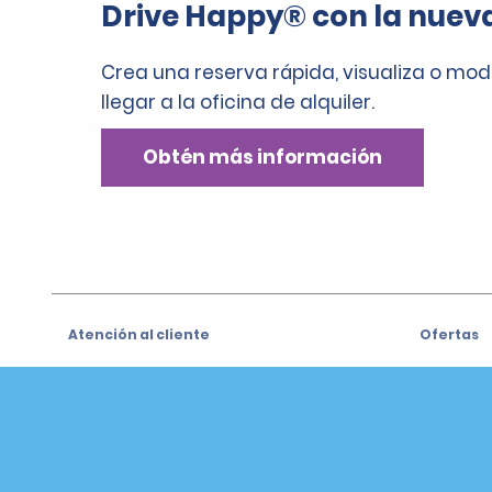
Drive Happy® con la nuev
Crea una reserva rápida, visualiza o mod
llegar a la oficina de alquiler.
Obtén más información
Atención al cliente
Ofertas
Atención al cliente
Ofertas
Help & FAQs
Regístrat
especiale
Customers with Disabilities
Alamo Ins