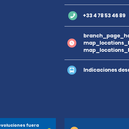
+33 4 78 53 46 89
branch_page_ho
map_locations_b
map_locations_
Indicaciones des
voluciones fuera