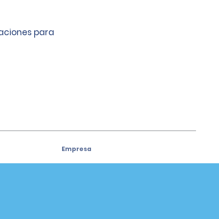
caciones para
Empresa
Acerca de Alamo
ivos
Oportunidades laborales
Autos usados
Aplicación de Alamo