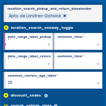
location_search_pickup_and_return_placeholder
Apto. de Londres-Gatwick
location_search_oneway_toggle
date_range_label_pickup
common_time
*
*
date_range_label_return
common_time
*
*
common_renters_age_label
*
30+
discount_codes
search_vehicle_class