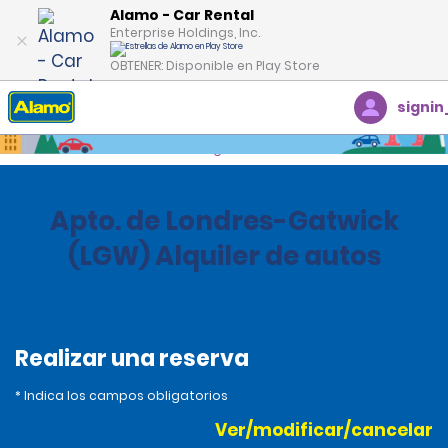
Alamo - Car Rental
Enterprise Holdings, Inc.
OBTENER: Disponible en Play Store
signin
Inicio
Oficinas
United Kingdom
Apto. de Londres-Gatwick
(LGW) Alquiler de autos
Realizar una reserva
* Indica los campos obligatorios
Ver/modificar/cancelar