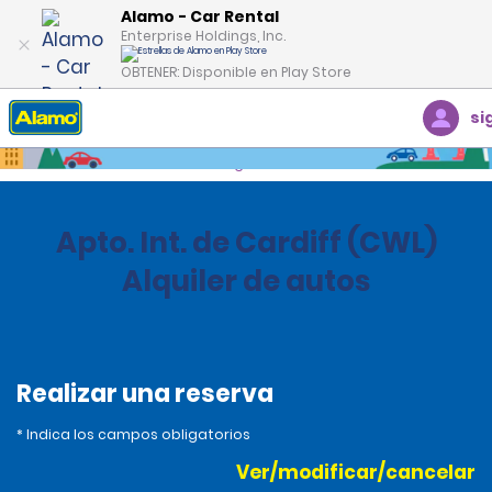
Alamo - Car Rental
Enterprise Holdings, Inc.
OBTENER: Disponible en Play Store
si
Inicio
Oficinas
United Kingdom
Apto. Int. de Cardiff (CWL)
Alquiler de autos
Realizar una reserva
* Indica los campos obligatorios
Ver/modificar/cancelar