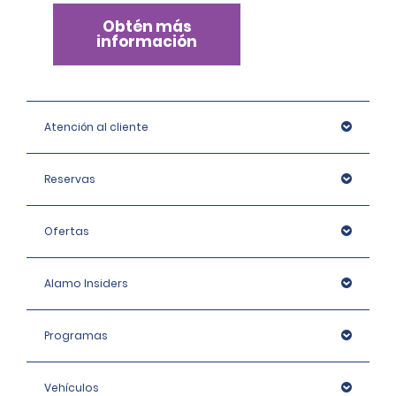
identificación, si es necesario, las cuales pueden 
incluir una verificación de identidad con una 
Obtén más
información
organización externa.
Atención al cliente
Reservas
Ofertas
Alamo Insiders
Programas
Vehículos