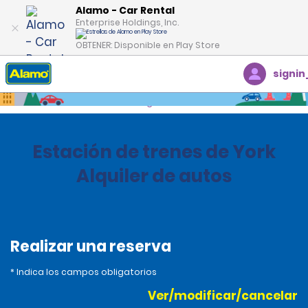
Alamo - Car Rental
Enterprise Holdings, Inc.
OBTENER: Disponible en Play Store
signin
Inicio
Oficinas
United Kingdom
Estación de trenes de York
Alquiler de autos
Realizar una reserva
* Indica los campos obligatorios
Ver/modificar/cancelar