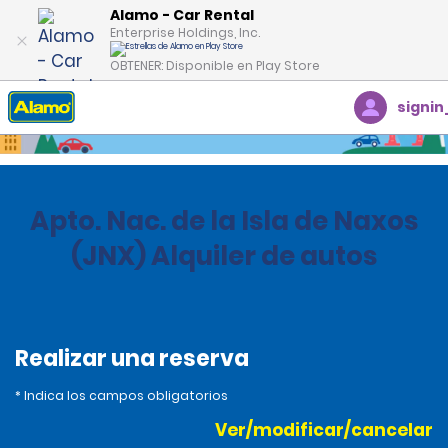
Alamo - Car Rental
Enterprise Holdings, Inc.
OBTENER: Disponible en Play Store
signin
Inicio
Oficinas
Greece
Apto. Nac. de la Isla de Naxos
(JNX) Alquiler de autos
Realizar una reserva
* Indica los campos obligatorios
Ver/modificar/cancelar