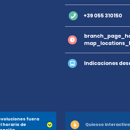
+39 055 310150
branch_page_ho
map_locations_b
Indicaciones des
voluciones fuera
l horario de
Quiosco interactivo