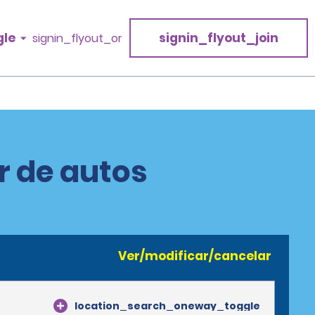
gle
signin_flyout_join
signin_flyout_or
er de autos
Ver/modificar/cancelar
location_search_oneway_toggle