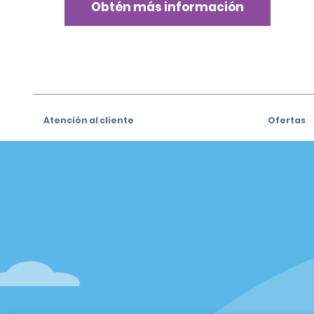
Obtén más información
Atención al cliente
Ofertas
Atención al cliente
Ofertas
Help & FAQs
Regístrat
especiale
Customers with Disabilities
Alamo Ins
Reservas
Alamo In
Realizar una reserva
Iniciar se
Ver/Modificar/Cancelar Ofertas
Registro Rápido
Program
Omitir el mostrador