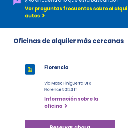
¿No encuentra lo que está buscando?
Ver preguntas frecuentes sobre el alqui
autos
Oficinas de alquiler más cercanas
Florencia
Via Maso Finiguerra 31 R
Florence 50123 IT
Información sobre la
oficina
Reservar ahora