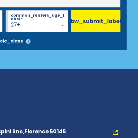
common_renters_age_l
abel
*
bw_submit_label
27+
cle_class
 Spini Snc,Florence 50145