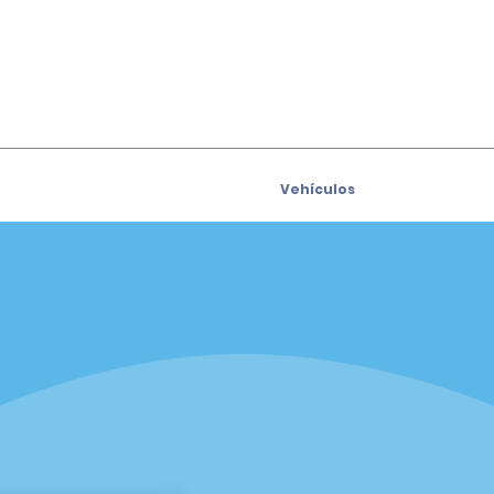
Vehículos
Coches
e para recibir las ofertas
Vehículos utilitarios deport
s por correo electrónico
(SUV)
Camiones
iders
Vans
siders
Oficinas
sión
Fort Lauderdale
as
Hawaii