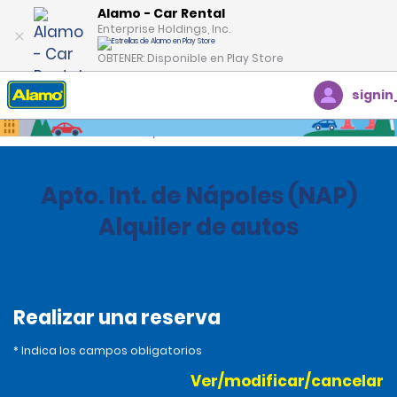
Alamo - Car Rental
Enterprise Holdings, Inc.
OBTENER: Disponible en Play Store
signin
Inicio
Oficinas
Italy
Apto. Int. de Nápoles (NAP)
Alquiler de autos
Realizar una reserva
* Indica los campos obligatorios
Ver/modificar/cancelar