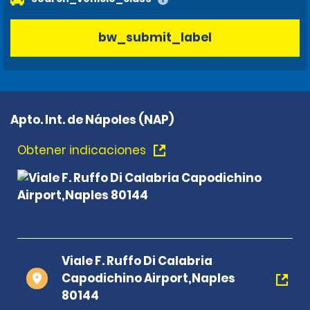
bw_submit_label
Apto. Int. de Nápoles (NAP)
Obtener indicaciones
Viale F. Ruffo Di Calabria
Capodichino Airport,Naples
80144