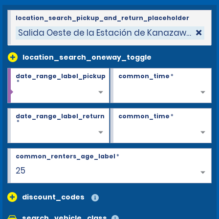
location_search_pickup_and_return_placeholder
Salida Oeste de la Estación de Kanazawa
location_search_oneway_toggle
date_range_label_pickup
common_time
*
*
date_range_label_return
common_time
*
*
common_renters_age_label
*
30+
discount_codes
search_vehicle_class