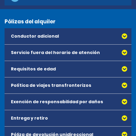
Pólizas del alquiler
Conductor adicional
Servicio fuera del horario de atención
Requisitos de edad
No hay disponibilidad de reservas fuera del horario de
atención.
Política de viajes transfronterizos
La edad mínima para alquilar cualquier vehículo es de
18 años. No existe un límite máximo de edad de
alquiler.
Exención de responsabilidad por daños
Entrega y retiro
Póliza de devolución unidireccional