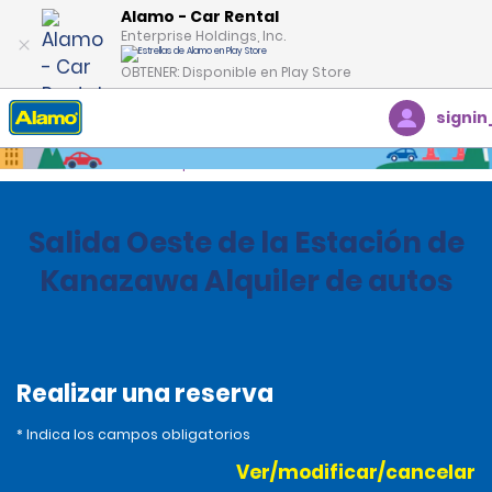
Alamo - Car Rental
Enterprise Holdings, Inc.
OBTENER: Disponible en Play Store
signin
Inicio
Oficinas
Japan
Salida Oeste de la Estación de
Kanazawa Alquiler de autos
Realizar una reserva
* Indica los campos obligatorios
Ver/modificar/cancelar