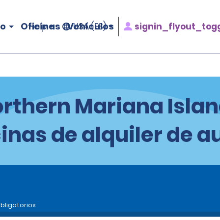
ro
Oficinas
Vehículos
signin_flyout_tog
Help
USA (ES)
rthern Mariana Isla
cinas de alquiler de a
bligatorios