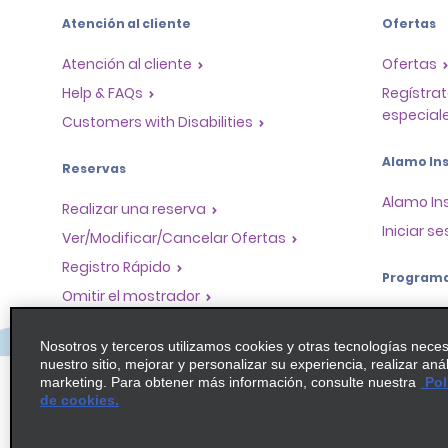
Atención al cliente
Ofertas
Atención al cliente
Ofertas
Help & FAQs
Regístrat
especiale
Customers with Disabilities
Alamo Ins
Reservas
Alamo In
Realizar una reserva
Iniciar se
Ver/Modificar/Cancelar Ofertas
Registro Rápido
Program
Omitir el mostrador
Program
Viajes realizados / Recibos
socios
Nosotros y terceros utilizamos cookies y otras tecnologías nece
Alquiler de autos solo de ida
nuestro sitio, mejorar y personalizar su experiencia, realizar aná
Oportuni
marketing. Para obtener más información, consulte nuestra
Pol
globales
de cookies.
Agentes 