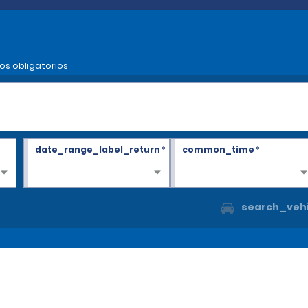
os obligatorios
date_range_label_return
*
common_time
*
search_vehi