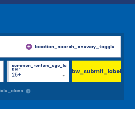
location_search_oneway_toggle
common_renters_age_la
bel
*
bw_submit_label
25+
cle_class