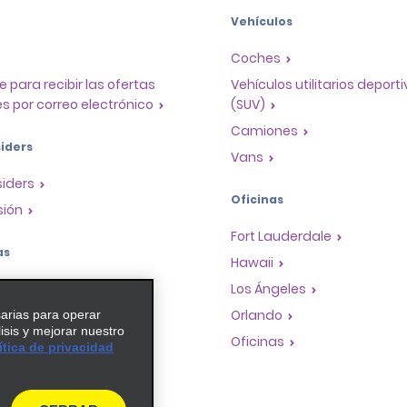
Vehículos
Coches
e para recibir las ofertas
Vehículos utilitarios deport
s por correo electrónico
(SUV)
Camiones
iders
Vans
siders
Oficinas
sión
Fort Lauderdale
as
Hawaii
a de recompensas para
Los Ángeles
Orlando
sarias para operar
lisis y mejorar nuestro
dades de franquicias
Oficinas
ítica de privacidad
de viaje