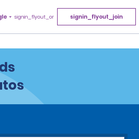
gle
signin_flyout_join
signin_flyout_or
nds
utos