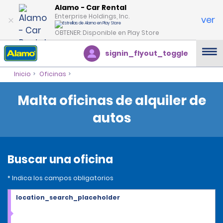
Alamo - Car Rental
Enterprise Holdings, Inc.
ver
OBTENER: Disponible en Play Store
signin_flyout_toggle
Inicio
Oficinas
Malta oficinas de alquiler de
autos
Buscar una oficina
* Indica los campos obligatorios
location_search_placeholder