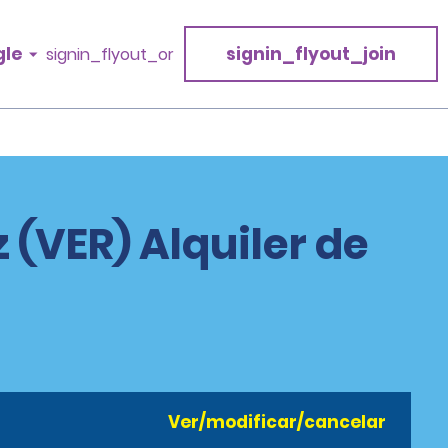
gle
signin_flyout_join
signin_flyout_or
z (VER) Alquiler de
Ver/modificar/cancelar