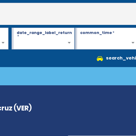
date_range_label_return
common_time
*
*
search_vehi
cruz (VER)