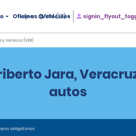
ro
Oficinas
Vehículos
signin_flyout_tog
Help
USA (ES)
ara, Veracruz (VER)
eriberto Jara, Veracru
autos
ampos obligatorios