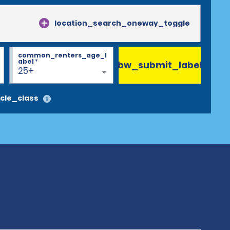
location_search_oneway_toggle
common_renters_age_l
abel
*
bw_submit_label
25+
cle_class