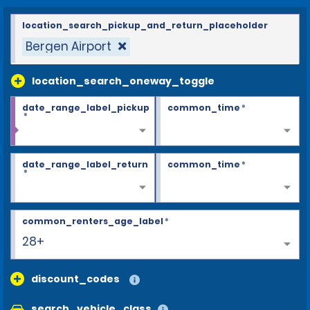
location_search_pickup_and_return_placeholder
Bergen Airport
location_search_oneway_toggle
date_range_label_pickup
common_time
*
*
date_range_label_return
common_time
*
*
common_renters_age_label
*
25
discount_codes
search_vehicle_class