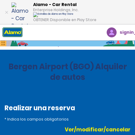
Alamo - Car Rental
Enterprise Holdings, Inc.
OBTENER: Disponible en Play Store
signin
Inicio
Oficinas
Norway
Bergen Airport (BGO) Alquiler
de autos
Realizar una reserva
* Indica los campos obligatorios
Ver/modificar/cancelar