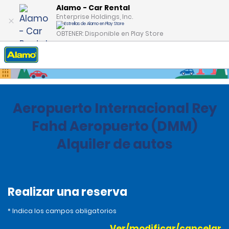
Alamo - Car Rental
Enterprise Holdings, Inc.
OBTENER: Disponible en Play Store
Inicio
Oficinas
Saudi Arabia
Aeropuerto Internacional Rey
Fahd Aeropuerto (DMM)
Alquiler de autos
Realizar una reserva
* Indica los campos obligatorios
Ver/modificar/cancelar