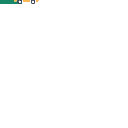
solicitar identificaciones adicionales o llevar a cabo 
otras verificaciones de identidad si es necesario. 
Estas pueden incluir verificaciones de identidad con 
socios externos que puedan comprobar los detalles 
proporcionados con las bases de datos a las que 
tengan acceso.