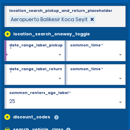
location_search_pickup_and_return_placeholder
Aeropuerto Balikesir Koca Seyit
location_search_oneway_toggle
date_range_label_pickup
common_time
*
*
date_range_label_return
common_time
*
*
common_renters_age_label
*
28+
discount_codes
search_vehicle_class