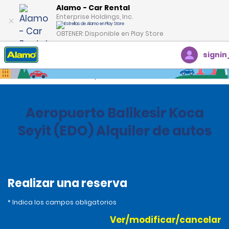
Alamo - Car Rental
Enterprise Holdings, Inc.
OBTENER: Disponible en Play Store
signin
Inicio
Oficinas
Turkey
Aeropuerto Balikesir Koca
Seyit (EDO) Alquiler de autos
Realizar una reserva
* Indica los campos obligatorios
Ver/modificar/cancelar