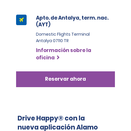
Montos de excedentes aplicables por categoría:
Apto. de Antalya, term. nac.
Mini, Económico, Compacto, Intermedio: 600 EUR
(AYT)
Minivan de pasajeros, tamaño estándar y grande: 
Domestic Flights Terminal
900 EUR
Antalya 07110 TR
Élite intermedio, Premium y Vehículo de transporte 
Información sobre la
para personas: 1400 EUR
oficina
Elite premium, De lujo y Elite de lujo, Vehículo grande de 
transporte para personas: 1600 EUR
Reservar ahora
Drive Happy® con la
nueva aplicación Alamo