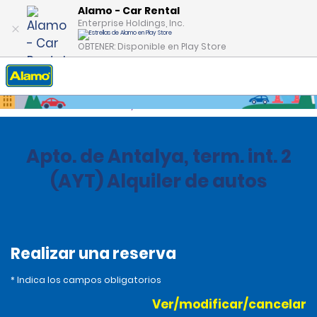
Alamo - Car Rental
Enterprise Holdings, Inc.
OBTENER: Disponible en Play Store
Inicio
Oficinas
Turkey
Apto. de Antalya, term. int. 2
(AYT) Alquiler de autos
Realizar una reserva
* Indica los campos obligatorios
Ver/modificar/cancelar