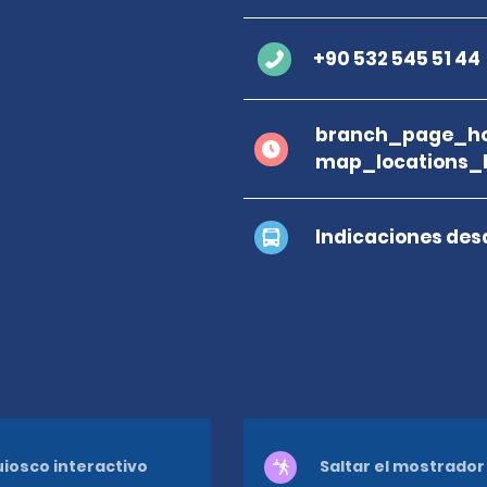
+90 532 545 51 44
branch_page_ho
map_locations_b
Indicaciones des
iosco interactivo
Saltar el mostrador