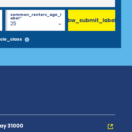
common_renters_age_l
abel
*
bw_submit_label
25
cle_class
tay 31000