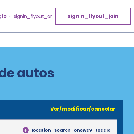
gle
signin_flyout_join
signin_flyout_or
 de autos
Ver/modificar/cancelar
location_search_oneway_toggle