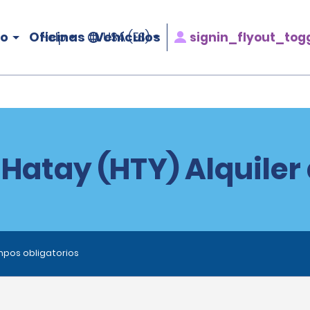
ro
Oficinas
Vehículos
signin_flyout_tog
Help
USA (ES)
 Hatay (HTY) Alquiler
ampos obligatorios