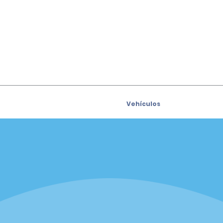
Vehículos
Coches
e para recibir las ofertas
Vehículos utilitarios deport
s por correo electrónico
(SUV)
Camiones
iders
Vans
siders
Oficinas
sión
Fort Lauderdale