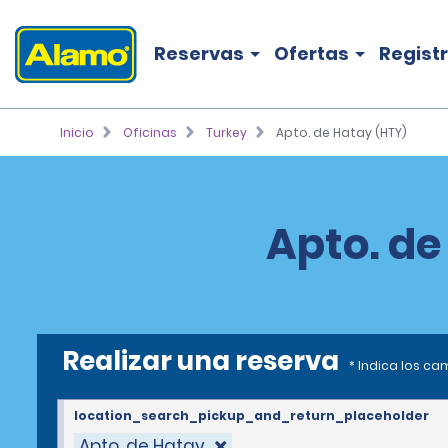
Reservas
Ofertas
Regist
Inicio
Oficinas
Turkey
Apto. de Hatay (HTY)
Apto. de
Realizar una reserva
* Indica los c
location_search_pickup_and_return_placeholder
Apto. de Hatay