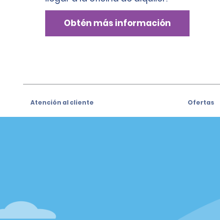
Obtén más información
Atención al cliente
Ofertas
Atención al cliente
Ofertas
Help & FAQs
Regístrat
especiale
Customers with Disabilities
Alamo Ins
Reservas
Alamo In
Realizar una reserva
Iniciar se
Ver/Modificar/Cancelar Ofertas