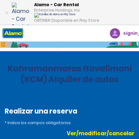
Alamo - Car Rental
Enterprise Holdings, Inc.
OBTENER: Disponible en Play Store
signin
Inicio
Oficinas
Turkey
Kahramanmaras Havalimani
(KCM) Alquiler de autos
Realizar una reserva
* Indica los campos obligatorios
Ver/modificar/cancelar