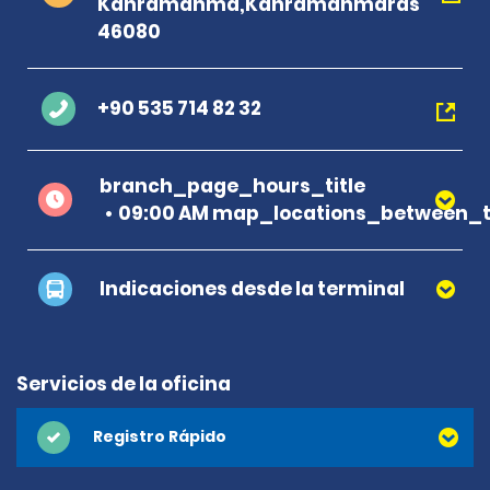
Kahramanma,Kahramanmaras
46080
+90 535 714 82 32
branch_page_hours_title
09:00 AM map_locations_between_t
Indicaciones desde la terminal
Servicios de la oficina
Registro Rápido