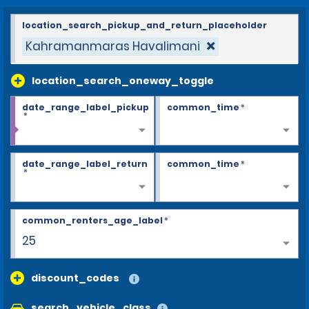
location_search_pickup_and_return_placeholder
Kahramanmaras Havalimani
location_search_oneway_toggle
date_range_label_pickup
common_time
*
*
date_range_label_return
common_time
*
*
common_renters_age_label
*
28+
discount_codes
search_vehicle_class