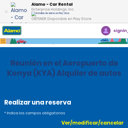
Alamo - Car Rental
Enterprise Holdings, Inc.
OBTENER: Disponible en Play Store
signin
Inicio
Oficinas
Turkey
Reunión en el Aeropuerto de
Konya (KYA) Alquiler de autos
Realizar una reserva
* Indica los campos obligatorios
Ver/modificar/cancelar