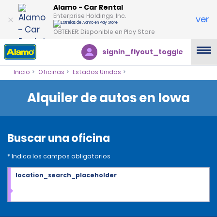
Alamo - Car Rental
Enterprise Holdings, Inc.
ver
OBTENER: Disponible en Play Store
signin_flyout_toggle
Inicio
Oficinas
Estados Unidos
Alquiler de autos en Iowa
Buscar una oficina
* Indica los campos obligatorios
location_search_placeholder