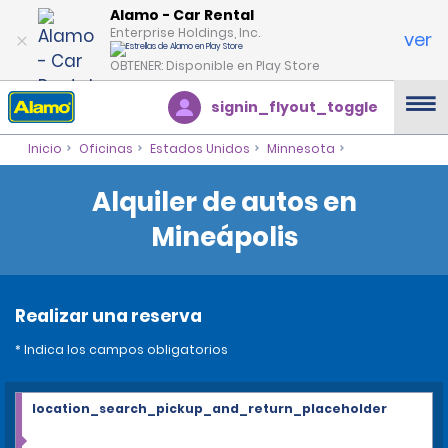
Alamo - Car Rental
Enterprise Holdings, Inc.
ver
OBTENER: Disponible en Play Store
signin_flyout_toggle
Inicio
Oficinas
Estados Unidos
Minnesota
Alquiler de autos en
Mineápolis
Realizar una reserva
* Indica los campos obligatorios
location_search_pickup_and_return_placeholder