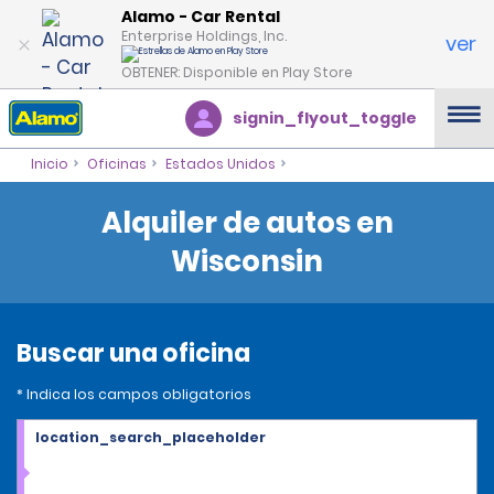
Alamo - Car Rental
Enterprise Holdings, Inc.
ver
OBTENER: Disponible en Play Store
signin_flyout_toggle
Inicio
Oficinas
Estados Unidos
Alquiler de autos en
Wisconsin
Buscar una oficina
* Indica los campos obligatorios
location_search_placeholder