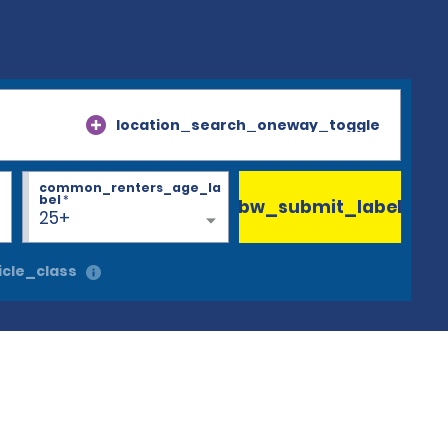
location_search_oneway_toggle
common_renters_age_la
bel
*
bw_submit_label
25+
cle_class