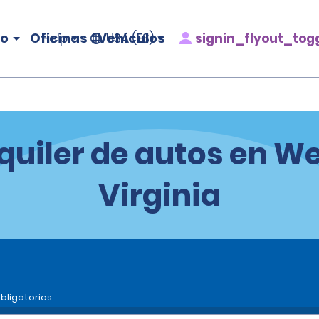
ro
Oficinas
Vehículos
signin_flyout_tog
Help
USA (ES)
quiler de autos en W
Virginia
bligatorios