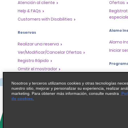
Atención al cliente
Ofertas
Help & FAQs
Regístrat
especiale
Customers with Disabilities
Alamo Ins
Reservas
Alamo In
Realizar una reserva
Iniciar se
Ver/Modificar/Cancelar Ofertas
Registro Rápido
Program
Omitir el mostrador
Program
Viajes realizados / Recibos
socios
Nosotros y terceros utilizamos cookies y otras tecnologías nece
Alquiler de autos solo de ida
nuestro sitio, mejorar y personalizar su experiencia, realizar aná
Oportuni
marketing. Para obtener más información, consulte nuestra
Pol
globales
de cookies.
Agentes 
Operador