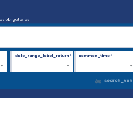
os obligatorios
date_range_label_return
*
common_time
*
search_vehi