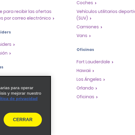
Coches
e para recibir las ofertas
Vehículos utilitarios deport
s por correo electrónico
(SUV)
Camiones
iders
Vans
siders
Oficinas
sión
Fort Lauderdale
as
Hawaii
a de recompensas para
Los Ángeles
Orlando
sarias para operar
lisis y mejorar nuestro
dades de franquicias
Oficinas
ítica de privacidad
de viaje
es de guía
CERRAR