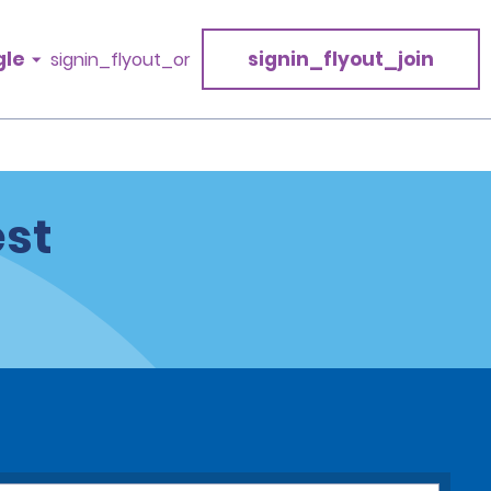
gle
signin_flyout_join
signin_flyout_or
est