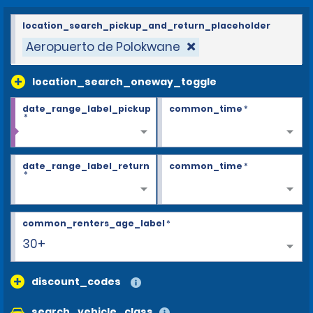
location_search_pickup_and_return_placeholder
Aeropuerto de Polokwane
location_search_oneway_toggle
date_range_label_pickup
common_time
*
*
date_range_label_return
common_time
*
*
common_renters_age_label
*
30+
discount_codes
search_vehicle_class