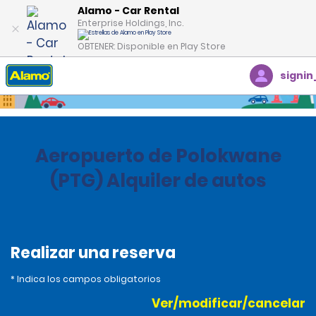
Alamo - Car Rental
Enterprise Holdings, Inc.
OBTENER: Disponible en Play Store
signin
Inicio
Oficinas
South Africa
Aeropuerto de Polokwane
(PTG) Alquiler de autos
Realizar una reserva
* Indica los campos obligatorios
Ver/modificar/cancelar