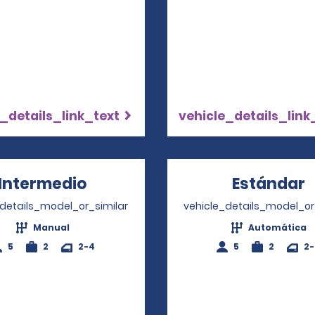
_details_link_text
vehicle_details_link
Intermedio
Opens in a new window
Estándar
O
_details_model_or_similar
vehicle_details_model_or
Manual
Automática
5
2
2-4
5
2
2