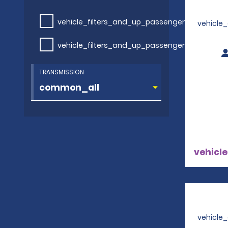
vehicle_filters_and_up_passengers
vehicle
vehicle_filters_and_up_passengers
TRANSMISSION
vehicle
vehicle