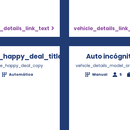
_details_link_text
vehicle_details_link
_happy_deal_title
Auto incógni
Opens in a new window
ve_happy_deal_copy
vehicle_details_model_or
Automática
Manual
5