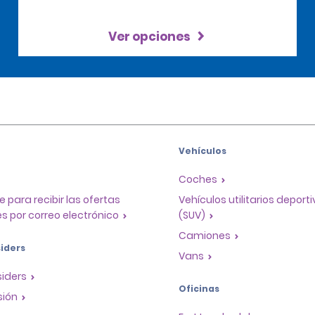
Ver opciones
Vehículos
Coches
e para recibir las ofertas
Vehículos utilitarios deport
s por correo electrónico
(SUV)
Camiones
iders
Vans
siders
Oficinas
sión