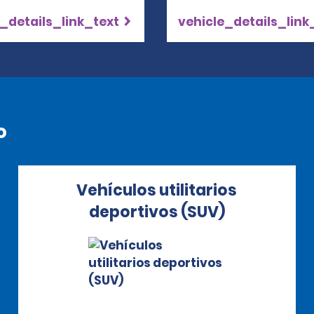
_details_link_text
vehicle_details_link
o
Vehículos utilitarios
deportivos (SUV)