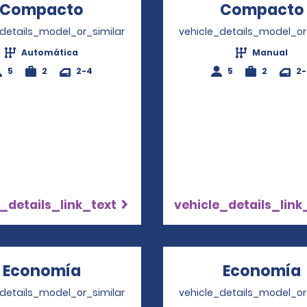
Compacto
Opens in a new window
Compacto
_details_model_or_similar
vehicle_details_model_or
Automática
Manual
5
2
2-4
5
2
2
_details_link_text
vehicle_details_link
Economía
Opens in a new window
Economía
_details_model_or_similar
vehicle_details_model_or