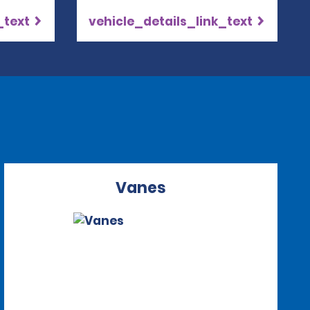
_text
vehicle_details_link_text
Vanes