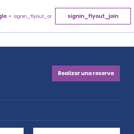
gle
signin_flyout_join
signin_flyout_or
Realizar una reserva