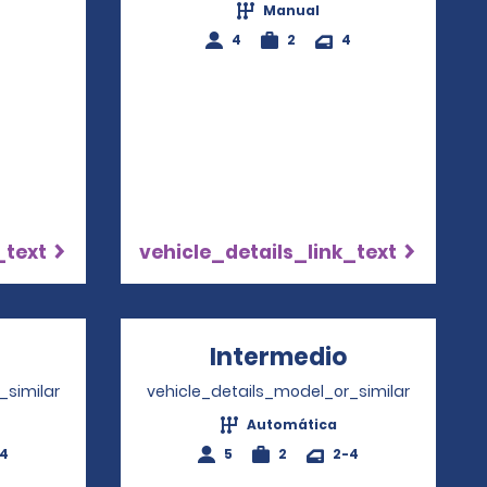
Manual
4
2
4
_text
vehicle_details_link_text
pens in a new window
Intermedio
Opens in a
_similar
vehicle_details_model_or_similar
Automática
-4
5
2
2-4