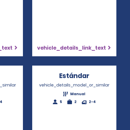
_text
vehicle_details_link_text
pens in a new window
Estándar
Opens in a 
_similar
vehicle_details_model_or_similar
Manual
-4
5
2
2-4