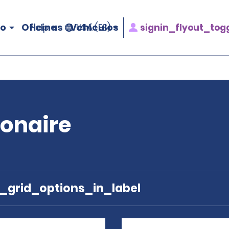
ro
Oficinas
Vehículos
signin_flyout_tog
Help
USA (ES)
Bonaire
e_grid_options_in_label