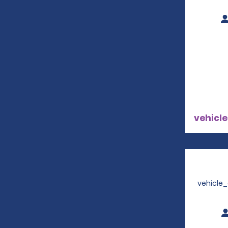
vehicle
vehicle