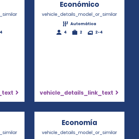
Opens in a new window
Económico
Opens in a
_similar
vehicle_details_model_or_similar
Automática
-4
4
2
2-4
_text
vehicle_details_link_text
Opens in a new window
Economía
Opens in a
_similar
vehicle_details_model_or_similar