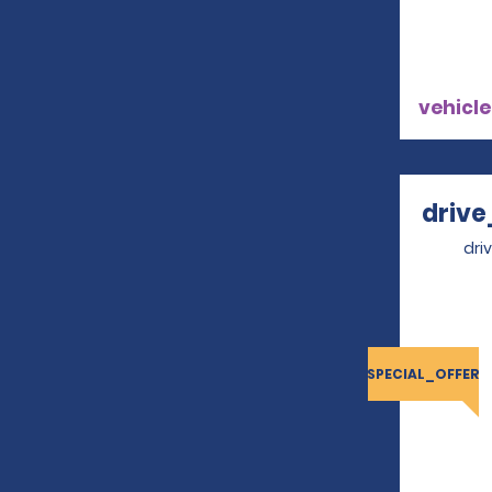
vehicle
drive
dri
SPECIAL_OFFER