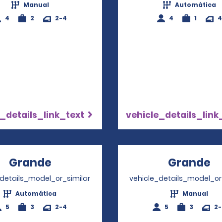
Manual
Automática
4
2
2-4
4
1
4
_details_link_text
vehicle_details_link
Grande
Opens in a new window
Grande
O
_details_model_or_similar
vehicle_details_model_or
Automática
Manual
5
3
2-4
5
3
2