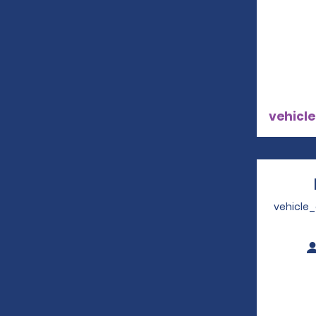
vehicle
vehicle