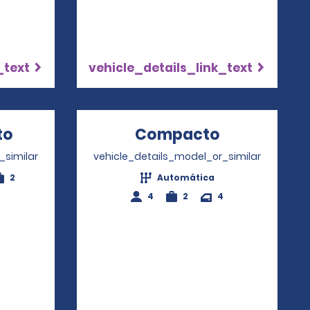
_text
vehicle_details_link_text
to
Opens in a new window
Compacto
Opens in a
_similar
vehicle_details_model_or_similar
2
Automática
4
2
4