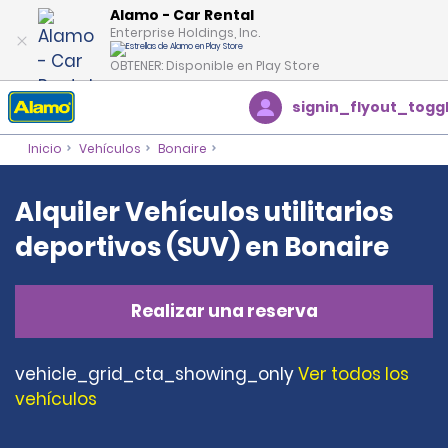
Alamo - Car Rental
Enterprise Holdings, Inc.
OBTENER: Disponible en Play Store
signin_flyout_togg
Inicio
Vehículos
Bonaire
Alquiler Vehículos utilitarios
deportivos (SUV) en Bonaire
Realizar una reserva
vehicle_grid_cta_showing_only
Ver todos los
vehículos