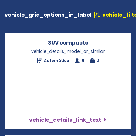
vehicle_grid_options_in_label
vehicle_filt
SUV compacto
Opens in a new 
vehicle_details_model_or_similar
Automática
5
2
vehicle_details_link_text