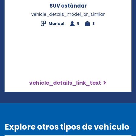
SUV estándar
Opens in a new w
vehicle_details_model_or_similar
Manual
5
3
vehicle_details_link_text
Explore otros tipos de vehículo