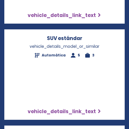
vehicle_details_link_text
SUV estándar
Opens in a new w
vehicle_details_model_or_similar
Automática
5
3
vehicle_details_link_text