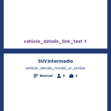
vehicle_details_link_text
SUV intermedio
Opens in a new 
vehicle_details_model_or_similar
Manual
5
3