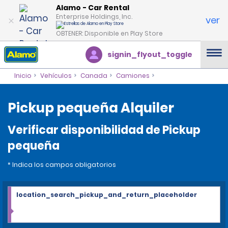
Alamo - Car Rental
Enterprise Holdings, Inc.
ver
OBTENER: Disponible en Play Store
signin_flyout_toggle
Inicio
Vehículos
Canada
Camiones
Pickup pequeña Alquiler
Verificar disponibilidad de Pickup
pequeña
* Indica los campos obligatorios
location_search_pickup_and_return_placeholder