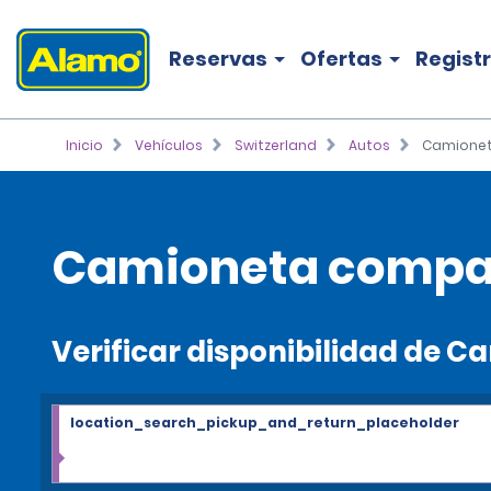
Reservas
Ofertas
Regist
Inicio
Vehículos
Switzerland
Autos
Camione
Camioneta compac
Verificar disponibilidad de
location_search_pickup_and_return_placeholder