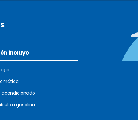
s
én incluye
bags
tomática
e acondicionado
ículo a gasolina