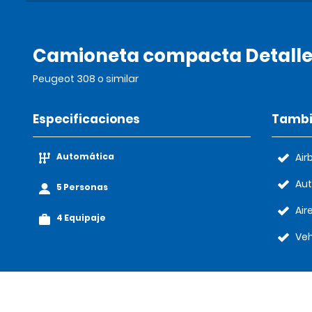
Camioneta compacta Detalle
Peugeot 308 o similar
Especificaciones
Tambi
Automática
Air
Au
5 Personas
Air
4 Equipaje
Veh