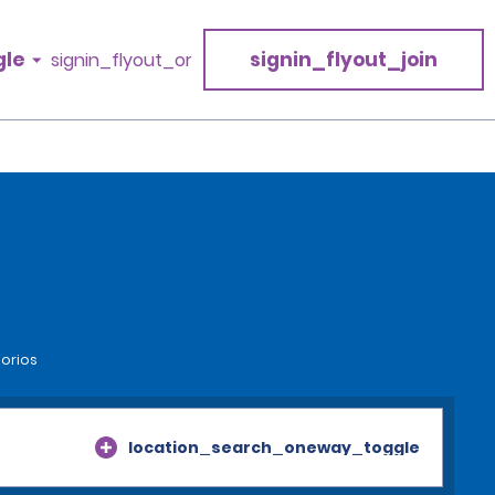
gle
signin_flyout_join
signin_flyout_or
torios
location_search_oneway_toggle