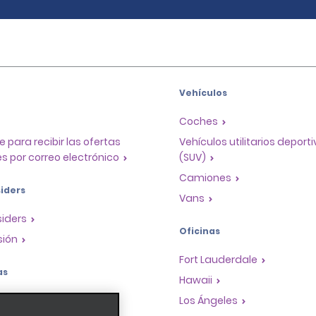
Vehículos
Coches
e para recibir las ofertas
Vehículos utilitarios deport
s por correo electrónico
(SUV)
Camiones
iders
Vans
siders
Oficinas
sión
Fort Lauderdale
as
Hawaii
a de recompensas para
Los Ángeles