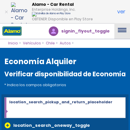
Alamo - Car Rental
Enterprise Holdings, Inc.
ver
OBTENER: Disponible en Play Store
signin_flyout_toggle
Inicio
Vehículos
Chile
Autos
Economía Alquiler
Verificar disponibilidad de Economía
* Indica los campos obligatorios
location_search_pickup_and_return_placeholder
location_search_oneway_toggle