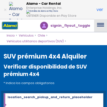
Alamo - Car Rental
Enterprise Holdings, Inc.
ver
OBTENER: Disponible en Play Store
signin_flyout_toggle
Inicio
Vehículos
Chile
Vehículos utilitarios deportivos (SUV)
SUV prémium 4x4 Alquiler
Verificar disponibilidad de SUV
prémium 4x4
* Indica los campos obligatorios
location_search_pickup_and_return_placeholder