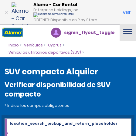
Alamo - Car Rental
Enterprise Holdings, Inc.
ver
OBTENER: Disponible en Play Store
signin_flyout_toggle
Inicio
Vehículos
Cyprus
Vehículos utilitarios deportivos (SUV)
SUV compacto Alquiler
Verificar disponibilidad de SUV
compacto
* Indica los campos obligatorios
location_search_pickup_and_return_placeholder