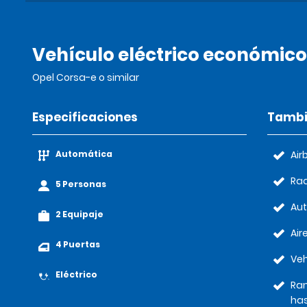
Vehículo eléctrico económico
Opel Corsa-e o similar
Especificaciones
Tambi
Automática
Air
Rad
5 Personas
Au
2 Equipaje
Air
4 Puertas
Veh
Eléctrico
Ran
has