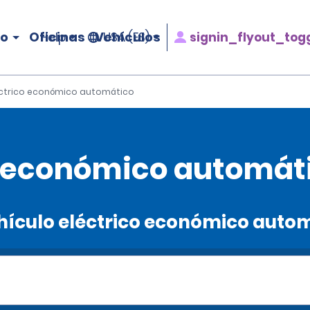
ro
Oficinas
Vehículos
signin_flyout_tog
Help
USA (ES)
éctrico económico automático
o económico automáti
ehículo eléctrico económico auto