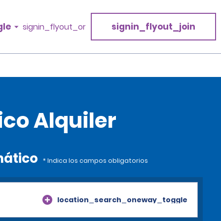
gle
signin_flyout_join
signin_flyout_or
co Alquiler
mático
* Indica los campos obligatorios
location_search_oneway_toggle