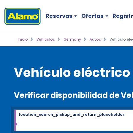
Reservas
Ofertas
Regist
Inicio
Vehículos
Germany
Autos
Vehículo el
Vehículo eléctric
Verificar disponibilidad de V
location_search_pickup_and_return_placeholder