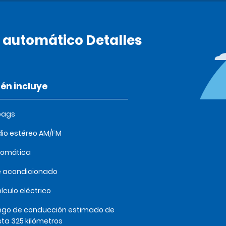
 automático Detalles
én incluye
bags
io estéreo AM/FM
tomática
e acondicionado
ículo eléctrico
go de conducción estimado de
ta 325 kilómetros