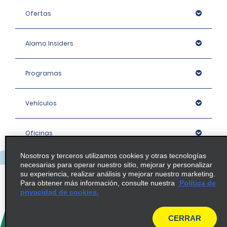
Ofertas
Alamo Insiders
Programas
Vehículos
Oficinas
Nosotros y terceros utilizamos cookies y otras tecnologías
Empresa
necesarias para operar nuestro sitio, mejorar y personalizar
su experiencia, realizar análisis y mejorar nuestro marketing.
Para obtener más información, consulte nuestra
Política de
privacidad de cookies.
Política / Mapa del sitio
CERRAR