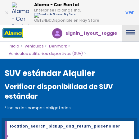
Alamo - Car Rental
Enterprise Holdings, Inc.
ver
OBTENER: Disponible en Play Store
signin_flyout_toggle
Inicio
Vehículos
Denmark
Vehículos utilitarios deportivos (SUV)
SUV estándar Alquiler
Verificar disponibilidad de SUV
estándar
* Indica los campos obligatorios
location_search_pickup_and_return_placeholder